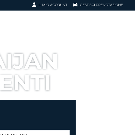
IL MIO ACCOUNT
GESTISCI PRENOTAZIONE
SCI LA
OTAZIONE
IRIZZO EMAIL
IL
AIJAN
D
I VOUCHER
ENTI
ENOTAZIONE
ICATO LA TUA PASSWORD?
NOTAZIONI PIÙ VELOCI
A UN ACCOUNT