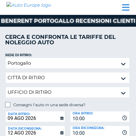
AUTO
NOLEGGIO
NOLEGGIO
NOLEGGIO
PARTNER
AIUTO
EUROPE
AUTO
AUTO
CAMPER
BENERENT PORTOGALLO RECENSIONI CLIENTI
NOLEGGIO
CAMPER
CERCA E CONFRONTA LE TARIFFE DEL
PARTNER
NOLEGGIO AUTO
NE
AIUTO
SEDE DI RITIRO:
IL
Consegni
MIO
l'auto
ACCOUNT
in
GESTISCI
una
PRENOTAZIONE
sede
diversa?
ITALIA
Consegni l'auto in una sede diversa?
SEDE
ORA RITIRO:
DI
DATA RITIRO:
10:00
RICONSEGNA:
ORA RICONSEGNA:
DATA RICONSEGNA:
10:00