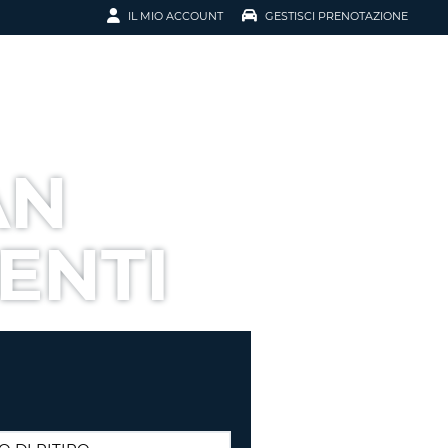
IL MIO ACCOUNT
GESTISCI PRENOTAZIONE
SCI LA
OTAZIONE
IRIZZO EMAIL
IL
AN
D
I VOUCHER
ENTI
ENOTAZIONE
ICATO LA TUA PASSWORD?
NOTAZIONI PIÙ VELOCI
A UN ACCOUNT