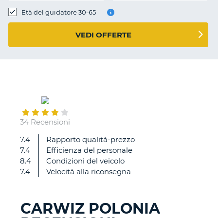
Età del guidatore 30-65
VEDI OFFERTE
October
31
34 Recensioni
7.4
Rapporto qualità-prezzo
Ottima
7.4
Efficienza del personale
auto
8.4
Condizioni del veicolo
e
7.4
Velocità alla riconsegna
velocità
nel
prelievo
CARWIZ POLONIA
e
T