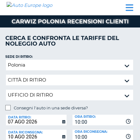
AUTO
NOLEGGIO
NOLEGGIO
NOLEGGIO
PARTNER
AIUTO
EUROPE
AUTO
AUTO
CAMPER
CARWIZ POLONIA RECENSIONI CLIENTI
NOLEGGIO
CAMPER
CERCA E CONFRONTA LE TARIFFE DEL
PARTNER
NOLEGGIO AUTO
NE
AIUTO
SEDE DI RITIRO:
IL
Consegni
MIO
l'auto
ACCOUNT
in
GESTISCI
una
PRENOTAZIONE
sede
diversa?
ITALIA
Consegni l'auto in una sede diversa?
SEDE
ORA RITIRO:
DI
DATA RITIRO:
10:00
RICONSEGNA:
ORA RICONSEGNA:
DATA RICONSEGNA:
10:00