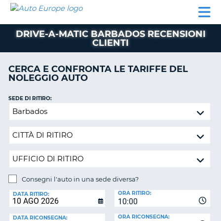
AUTO
NOLEGGIO
NOLEGGIO
NOLEGGIO
PARTNER
AIUTO
EUROPE
AUTO
AUTO
CAMPER
DRIVE-A-MATIC BARBADOS RECENSIONI
NOLEGGIO
CLIENTI
CAMPER
PARTNER
CERCA E CONFRONTA LE TARIFFE DEL
NE
NOLEGGIO AUTO
AIUTO
IL
SEDE DI RITIRO:
MIO
Consegni
ACCOUNT
l'auto
in
GESTISCI
una
PRENOTAZIONE
sede
ITALIA
diversa?
Consegni l'auto in una sede diversa?
SEDE
ORA RITIRO:
DI
DATA RITIRO:
10:00
RICONSEGNA:
ORA RICONSEGNA:
DATA RICONSEGNA: