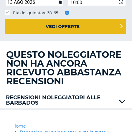
10:00
Età del guidatore 30-65
VEDI OFFERTE
QUESTO NOLEGGIATORE
NON HA ANCORA
RICEVUTO ABBASTANZA
RECENSIONI
RECENSIONI NOLEGGIATORI ALLE
BARBADOS
Alamo
Europcar
Stoutes
Home
T
Car