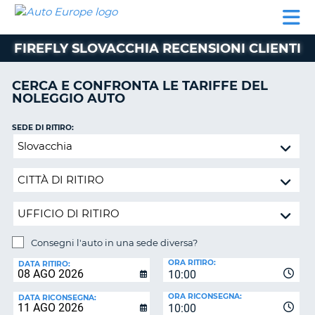
AUTO
NOLEGGIO
NOLEGGIO
NOLEGGIO
PARTNER
AIUTO
EUROPE
AUTO
AUTO
CAMPER
FIREFLY SLOVACCHIA RECENSIONI CLIENTI
NOLEGGIO
CAMPER
CERCA E CONFRONTA LE TARIFFE DEL
PARTNER
NOLEGGIO AUTO
NE
AIUTO
SEDE DI RITIRO:
IL
Consegni
MIO
l'auto
ACCOUNT
in
GESTISCI
una
PRENOTAZIONE
sede
diversa?
ITALIA
Consegni l'auto in una sede diversa?
SEDE
ORA RITIRO:
DI
DATA RITIRO:
10:00
RICONSEGNA:
ORA RICONSEGNA:
DATA RICONSEGNA:
10:00