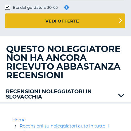
Età del guidatore 30-65
VEDI OFFERTE
QUESTO NOLEGGIATORE
NON HA ANCORA
RICEVUTO ABBASTANZA
RECENSIONI
RECENSIONI NOLEGGIATORI IN
SLOVACCHIA
Alamo
Buchbinder
Budget
Home
Global
Recensioni su noleggiatori auto in tutto il
T