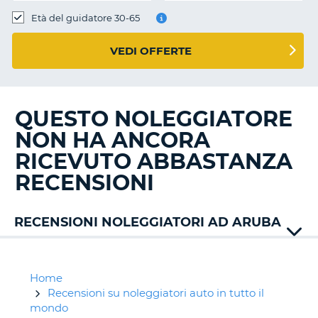
Età del guidatore 30-65
VEDI OFFERTE
QUESTO NOLEGGIATORE
NON HA ANCORA
RICEVUTO ABBASTANZA
RECENSIONI
RECENSIONI NOLEGGIATORI AD ARUBA
Alamo
Avis
Budget
Home
Royal
Recensioni su noleggiatori auto in tutto il
Car
mondo
T