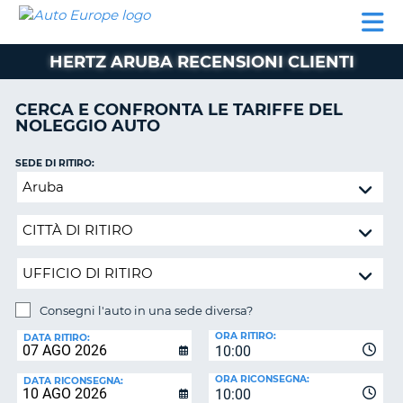
AUTO
NOLEGGIO
NOLEGGIO
NOLEGGIO
PARTNER
AIUTO
EUROPE
AUTO
AUTO
CAMPER
HERTZ ARUBA RECENSIONI CLIENTI
NOLEGGIO
CAMPER
CERCA E CONFRONTA LE TARIFFE DEL
PARTNER
NOLEGGIO AUTO
NE
AIUTO
SEDE DI RITIRO:
IL
Consegni
MIO
l'auto
ACCOUNT
in
GESTISCI
una
PRENOTAZIONE
sede
diversa?
ITALIA
Consegni l'auto in una sede diversa?
SEDE
ORA RITIRO:
DI
DATA RITIRO:
10:00
RICONSEGNA:
ORA RICONSEGNA:
DATA RICONSEGNA:
10:00