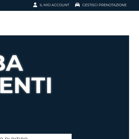
IL MIO ACCOUNT
GESTISCI PRENOTAZIONE
SCI LA
OTAZIONE
IRIZZO EMAIL
IL
BA
D
I VOUCHER
ENTI
ENOTAZIONE
ICATO LA TUA PASSWORD?
NOTAZIONI PIÙ VELOCI
A UN ACCOUNT