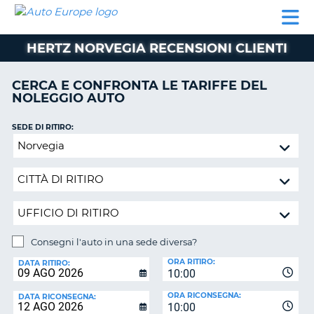
AUTO
NOLEGGIO
NOLEGGIO
NOLEGGIO
PARTNER
AIUTO
EUROPE
AUTO
AUTO
CAMPER
HERTZ NORVEGIA RECENSIONI CLIENTI
NOLEGGIO
CAMPER
CERCA E CONFRONTA LE TARIFFE DEL
PARTNER
NOLEGGIO AUTO
NE
AIUTO
SEDE DI RITIRO:
IL
Consegni
MIO
l'auto
ACCOUNT
in
GESTISCI
una
PRENOTAZIONE
sede
diversa?
ITALIA
Consegni l'auto in una sede diversa?
SEDE
ORA RITIRO:
DI
DATA RITIRO:
10:00
RICONSEGNA:
ORA RICONSEGNA:
DATA RICONSEGNA:
10:00