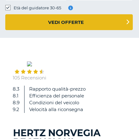
Età del guidatore 30-65
VEDI OFFERTE
September
14
105 Recensioni
8.3
Rapporto qualità-prezzo
Semplicità
8.1
Efficienza del personale
all'arrivo
8.9
Condizioni del veicolo
ad
9.2
Velocità alla riconsegna
Oslo
nella
consegna
HERTZ NORVEGIA
dell'auto
T