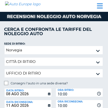
AUTO
NOLEGGIO
NOLEGGIO
NOLEGGIO
PARTNER
AIUTO
EUROPE
AUTO
AUTO
CAMPER
RECENSIONI NOLEGGIO AUTO NORVEGIA
NOLEGGIO
CAMPER
CERCA E CONFRONTA LE TARIFFE DEL
PARTNER
NOLEGGIO AUTO
NE
AIUTO
SEDE DI RITIRO:
IL
Consegni
MIO
l'auto
ACCOUNT
in
GESTISCI
una
PRENOTAZIONE
sede
diversa?
ITALIA
Consegni l'auto in una sede diversa?
SEDE
ORA RITIRO:
DI
DATA RITIRO:
10:00
RICONSEGNA:
ORA RICONSEGNA:
DATA RICONSEGNA:
10:00