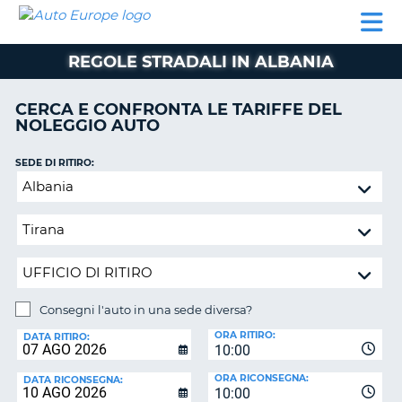
AUTO
NOLEGGIO
NOLEGGIO
NOLEGGIO
PARTNER
AIUTO
EUROPE
AUTO
AUTO
CAMPER
REGOLE STRADALI IN ALBANIA
NOLEGGIO
CAMPER
CERCA E CONFRONTA LE TARIFFE DEL
PARTNER
NOLEGGIO AUTO
NE
AIUTO
SEDE DI RITIRO:
IL
Consegni
MIO
l'auto
ACCOUNT
in
GESTISCI
una
PRENOTAZIONE
sede
diversa?
ITALIA
Consegni l'auto in una sede diversa?
SEDE
ORA RITIRO:
DI
DATA RITIRO:
10:00
RICONSEGNA:
ORA RICONSEGNA:
DATA RICONSEGNA:
10:00