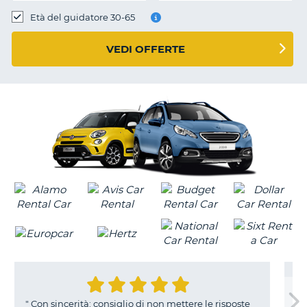
Età del guidatore 30-65
VEDI OFFERTE
sincerità: consiglio di non mettere le risposte
"
Ottimo bro
T