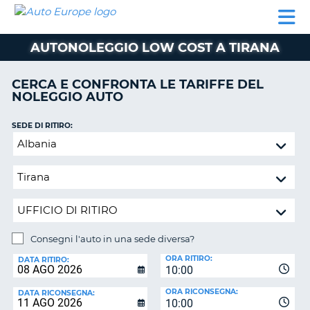
AUTO
NOLEGGIO
NOLEGGIO
NOLEGGIO
PARTNER
AIUTO
EUROPE
AUTO
AUTO
CAMPER
AUTONOLEGGIO LOW COST A TIRANA
NOLEGGIO
CAMPER
CERCA E CONFRONTA LE TARIFFE DEL
PARTNER
NOLEGGIO AUTO
NE
AIUTO
SEDE DI RITIRO:
IL
Consegni
MIO
l'auto
ACCOUNT
in
GESTISCI
una
PRENOTAZIONE
sede
diversa?
ITALIA
Consegni l'auto in una sede diversa?
SEDE
ORA RITIRO:
DI
DATA RITIRO:
10:00
RICONSEGNA:
ORA RICONSEGNA:
DATA RICONSEGNA:
10:00