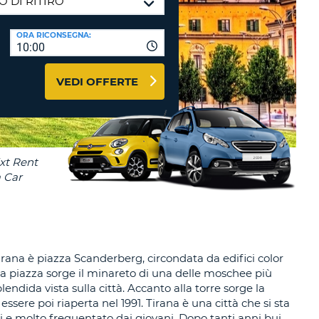
RI
O
I VIAGGIO E AFFILIATI
ORA RICONSEGNA:
WEB
10:00
LOGIN
RE
LO
VEDI OFFERTE
TO
A
RD
RE
LO
O
O
RE
Tirana è piazza Scanderberg, circondata da edifici color
la piazza sorge il minareto di una delle moschee più
lendida vista sulla città. Accanto alla torre sorge la
sere poi riaperta nel 1991. Tirana è una città che si sta
ali e molto frequentato dai giovani. Dopo tanti anni bui