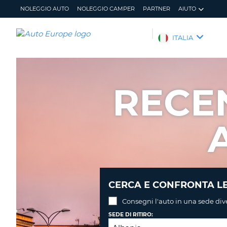
NOLEGGIO AUTO
NOLEGGIO CAMPER
PARTNER
AIUTO
AUTO
ITALIA
EUROPE
NOLEGGIO
AUTO
RECE
NOLEGGIO
CAMPER
PARTNER
AIUTO
IL
GESTISCI
MIO
PRENOTAZIONE
ACCOUNT
ITALIA
CERCA E CONFRONTA LE
Consegni l'auto in una sede div
SEDE DI RITIRO: