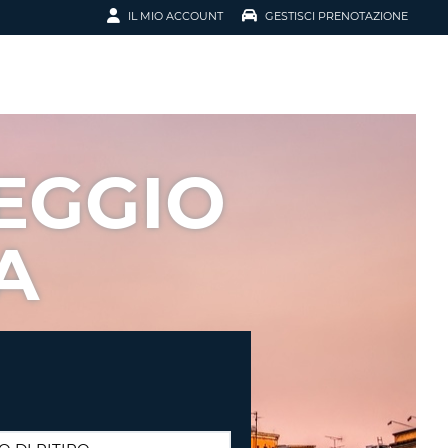
IL MIO ACCOUNT
GESTISCI PRENOTAZIONE
SCI LA
OTAZIONE
IRIZZO EMAIL
IL
EGGIO
D
I VOUCHER
A
ENOTAZIONE
ICATO LA TUA PASSWORD?
NOTAZIONI PIÙ VELOCI
A UN ACCOUNT