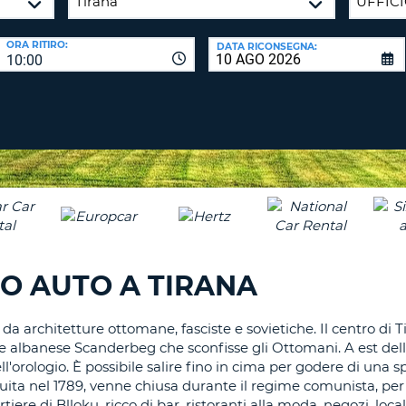
CARATTE
NUOVA
ALMEN
AGENZIE D
PASSWORD
ORA RITIRO:
DATA RICONSEGNA:
UN
10:00
CARATTE
MAIUSCO
ALMEN
MODIFIC
PASSWO
UN
CARATTE
MINUSCO
CANCEL
ALMEN
UN
NUMERO
ALMEN
IO AUTO A TIRANA
UN
CARATTE
 da architetture ottomane, fasciste e sovietiche. Il centro di 
SPECIALE
oe albanese Scanderbeg che sconfisse gli Ottomani. A est del
ll'orologio. È possibile salire fino in cima per godere di una sp
uita nel 1789, venne chiusa durante il regime comunista, per es
ere di Blloku, ricco di bar, ristoranti alla moda, negozi, loc