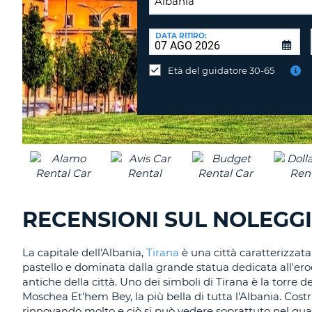
SEDE
DI
DATA RITIRO:
Consegni
RICONSEGNA:
l'auto
Età del guidatore 30-65
in
una
sede
diversa?
RECENSIONI SUL NOLEGG
La capitale dell'Albania,
Tirana
è una città caratterizzata
pastello e dominata dalla grande statua dedicata all'er
antiche della città. Uno dei simboli di Tirana è la torre de
Moschea Et'hem Bey, la più bella di tutta l'Albania. Costr
rinnovando molto e ciò si può vedere soprattuto nel quarti