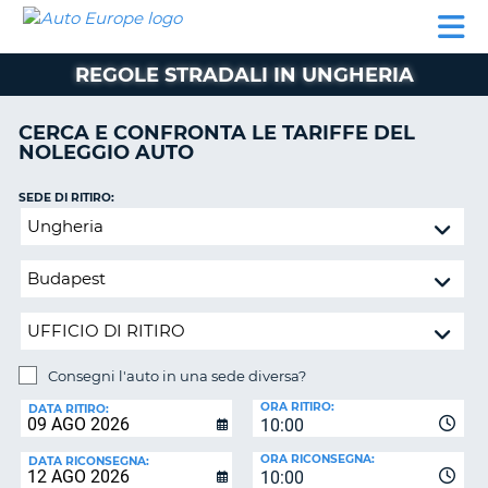
AUTO
NOLEGGIO
NOLEGGIO
NOLEGGIO
PARTNER
AIUTO
EUROPE
AUTO
AUTO
CAMPER
REGOLE STRADALI IN UNGHERIA
NOLEGGIO
CAMPER
CERCA E CONFRONTA LE TARIFFE DEL
PARTNER
NOLEGGIO AUTO
NE
AIUTO
SEDE DI RITIRO:
IL
Consegni
MIO
l'auto
ACCOUNT
in
GESTISCI
una
PRENOTAZIONE
sede
diversa?
ITALIA
Consegni l'auto in una sede diversa?
SEDE
ORA RITIRO:
DI
DATA RITIRO:
10:00
RICONSEGNA:
ORA RICONSEGNA:
DATA RICONSEGNA:
10:00