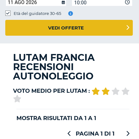
10:00
Età del guidatore 30-65
VEDI OFFERTE
LUTAM FRANCIA
RECENSIONI
AUTONOLEGGIO
VOTO MEDIO PER LUTAM :
MOSTRA RISULTATI DA 1 A 1
PAGINA 1 DI 1
T