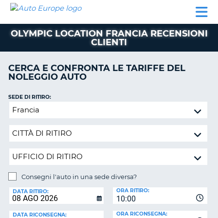
AUTO
NOLEGGIO
NOLEGGIO
NOLEGGIO
PARTNER
AIUTO
EUROPE
AUTO
AUTO
CAMPER
OLYMPIC LOCATION FRANCIA RECENSIONI
NOLEGGIO
CLIENTI
CAMPER
PARTNER
CERCA E CONFRONTA LE TARIFFE DEL
NE
NOLEGGIO AUTO
AIUTO
IL
SEDE DI RITIRO:
MIO
Consegni
ACCOUNT
l'auto
in
GESTISCI
una
PRENOTAZIONE
sede
ITALIA
diversa?
Consegni l'auto in una sede diversa?
SEDE
ORA RITIRO:
DI
DATA RITIRO:
10:00
RICONSEGNA:
ORA RICONSEGNA:
DATA RICONSEGNA: