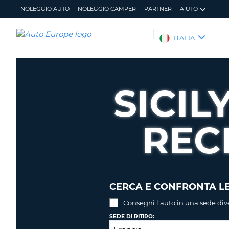
NOLEGGIO AUTO
NOLEGGIO CAMPER
PARTNER
AIUTO
AUTO
ITALIA
EUROPE
NOLEGGIO
AUTO
SICIL
NOLEGGIO
CAMPER
REC
PARTNER
AIUTO
IL
GESTISCI
MIO
PRENOTAZIONE
ACCOUNT
ITALIA
CERCA E CONFRONTA LE
Consegni l'auto in una sede div
SEDE DI RITIRO: