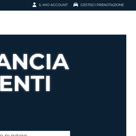
IL MIO ACCOUNT
GESTISCI PRENOTAZIONE
SCI LA
OTAZIONE
IRIZZO EMAIL
IL
RANCIA
D
I VOUCHER
ENTI
ENOTAZIONE
ICATO LA TUA PASSWORD?
NOTAZIONI PIÙ VELOCI
A UN ACCOUNT