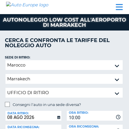
AUTO
NOLEGGIO
NOLEGGIO
NOLEGGIO
PARTNER
AIUTO
EUROPE
AUTO
AUTO
CAMPER
AUTONOLEGGIO LOW COST ALL'AEROPORTO
NOLEGGIO
DI MARRAKECH
CAMPER
PARTNER
CERCA E CONFRONTA LE TARIFFE DEL
NE
NOLEGGIO AUTO
AIUTO
IL
SEDE DI RITIRO:
MIO
Consegni
ACCOUNT
l'auto
in
GESTISCI
una
PRENOTAZIONE
sede
ITALIA
diversa?
Consegni l'auto in una sede diversa?
SEDE
ORA RITIRO:
DI
DATA RITIRO:
10:00
RICONSEGNA:
ORA RICONSEGNA:
DATA RICONSEGNA: