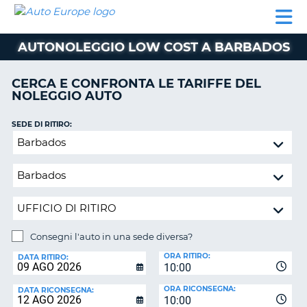
AUTO
NOLEGGIO
NOLEGGIO
NOLEGGIO
PARTNER
AIUTO
EUROPE
AUTO
AUTO
CAMPER
AUTONOLEGGIO LOW COST A BARBADOS
NOLEGGIO
CAMPER
CERCA E CONFRONTA LE TARIFFE DEL
PARTNER
NOLEGGIO AUTO
NE
AIUTO
SEDE DI RITIRO:
IL
Consegni
MIO
l'auto
ACCOUNT
in
GESTISCI
una
PRENOTAZIONE
sede
diversa?
ITALIA
Consegni l'auto in una sede diversa?
SEDE
ORA RITIRO:
DI
DATA RITIRO:
10:00
RICONSEGNA:
ORA RICONSEGNA:
DATA RICONSEGNA:
10:00