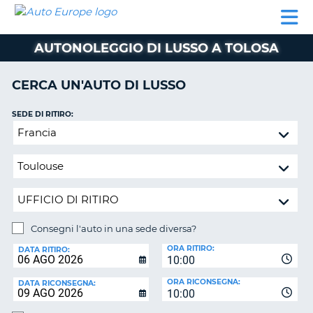
AUTO
NOLEGGIO
NOLEGGIO
NOLEGGIO
PARTNER
AIUTO
EUROPE
AUTO
AUTO
CAMPER
AUTONOLEGGIO DI LUSSO A TOLOSA
NOLEGGIO
CAMPER
CERCA UN'AUTO DI LUSSO
PARTNER
NE
AIUTO
SEDE DI RITIRO:
Consegni
IL
l'auto
MIO
in
ACCOUNT
una
GESTISCI
sede
PRENOTAZIONE
diversa?
ITALIA
Consegni l'auto in una sede diversa?
SEDE
ORA RITIRO:
DI
DATA RITIRO:
10:00
RICONSEGNA:
ORA RICONSEGNA:
DATA RICONSEGNA:
10:00