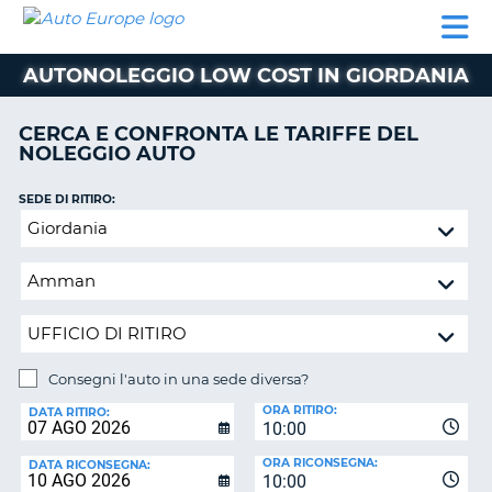
AUTO
NOLEGGIO
NOLEGGIO
NOLEGGIO
PARTNER
AIUTO
EUROPE
AUTO
AUTO
CAMPER
AUTONOLEGGIO LOW COST IN GIORDANIA
NOLEGGIO
CAMPER
CERCA E CONFRONTA LE TARIFFE DEL
PARTNER
NOLEGGIO AUTO
NE
AIUTO
SEDE DI RITIRO:
IL
Consegni
MIO
l'auto
ACCOUNT
in
GESTISCI
una
PRENOTAZIONE
sede
diversa?
ITALIA
Consegni l'auto in una sede diversa?
SEDE
ORA RITIRO:
DI
DATA RITIRO:
10:00
RICONSEGNA:
ORA RICONSEGNA:
DATA RICONSEGNA:
10:00