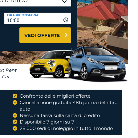
RI
O
I VIAGGIO E AFFILIATI
ORA RICONSEGNA:
WEB
10:00
LOGIN
RE
LO
VEDI OFFERTE
TO
A
RD
RE
LO
O
O
Confronto delle migliori offerte
i
Cancellazione gratuita 48h prima del ritiro
RE
auto
Nessuna tassa sulla carta di credito
Disponibile 7 giorni su 7
28.000 sedi di noleggio in tutto il mondo