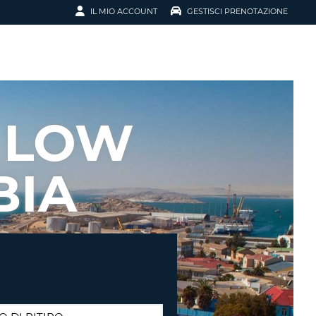
IL MIO ACCOUNT
GESTISCI PRENOTAZIONE
SCI LA
OTAZIONE
IRIZZO EMAIL
IL
 LOW
D
I VOUCHER
BIA
ENOTAZIONE
ICATO LA TUA PASSWORD?
NOTAZIONI PIÙ VELOCI
A UN ACCOUNT