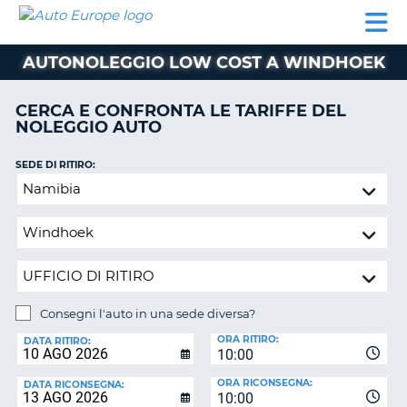
AUTO
NOLEGGIO
NOLEGGIO
NOLEGGIO
PARTNER
AIUTO
EUROPE
AUTO
AUTO
CAMPER
AUTONOLEGGIO LOW COST A WINDHOEK
NOLEGGIO
CAMPER
CERCA E CONFRONTA LE TARIFFE DEL
PARTNER
NOLEGGIO AUTO
NE
AIUTO
SEDE DI RITIRO:
IL
Consegni
MIO
l'auto
ACCOUNT
in
GESTISCI
una
PRENOTAZIONE
sede
diversa?
ITALIA
Consegni l'auto in una sede diversa?
SEDE
ORA RITIRO:
DI
DATA RITIRO:
10:00
RICONSEGNA:
ORA RICONSEGNA:
DATA RICONSEGNA:
10:00