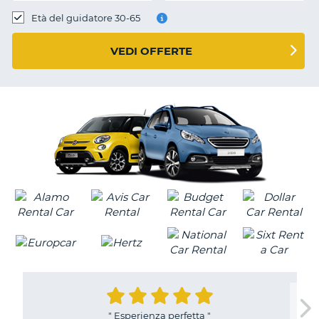
Età del guidatore 30-65
VEDI OFFERTE
"
Esperienza perfetta
"
T