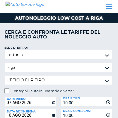
AUTO
NOLEGGIO
NOLEGGIO
NOLEGGIO
PARTNER
AIUTO
EUROPE
AUTO
AUTO
CAMPER
AUTONOLEGGIO LOW COST A RIGA
NOLEGGIO
CAMPER
CERCA E CONFRONTA LE TARIFFE DEL
PARTNER
NOLEGGIO AUTO
NE
AIUTO
SEDE DI RITIRO:
IL
Consegni
MIO
l'auto
ACCOUNT
in
GESTISCI
una
PRENOTAZIONE
sede
diversa?
ITALIA
Consegni l'auto in una sede diversa?
SEDE
ORA RITIRO:
DI
DATA RITIRO:
10:00
RICONSEGNA:
ORA RICONSEGNA:
DATA RICONSEGNA:
10:00