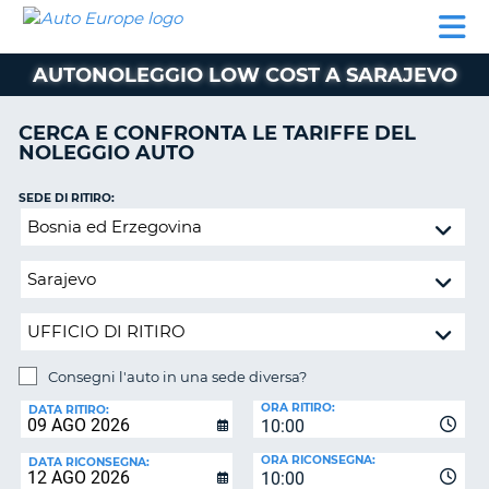
AUTO
NOLEGGIO
NOLEGGIO
NOLEGGIO
PARTNER
AIUTO
EUROPE
AUTO
AUTO
CAMPER
AUTONOLEGGIO LOW COST A SARAJEVO
NOLEGGIO
CAMPER
CERCA E CONFRONTA LE TARIFFE DEL
PARTNER
NOLEGGIO AUTO
NE
AIUTO
SEDE DI RITIRO:
IL
Consegni
MIO
l'auto
ACCOUNT
in
GESTISCI
una
PRENOTAZIONE
sede
diversa?
ITALIA
Consegni l'auto in una sede diversa?
SEDE
ORA RITIRO:
DI
DATA RITIRO:
10:00
RICONSEGNA:
ORA RICONSEGNA:
DATA RICONSEGNA:
10:00