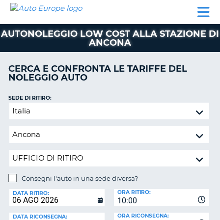
AUTO
NOLEGGIO
NOLEGGIO
NOLEGGIO
PARTNER
AIUTO
EUROPE
AUTO
AUTO
CAMPER
AUTONOLEGGIO LOW COST ALLA STAZIONE DI
NOLEGGIO
ANCONA
CAMPER
PARTNER
CERCA E CONFRONTA LE TARIFFE DEL
NE
NOLEGGIO AUTO
AIUTO
IL
SEDE DI RITIRO:
MIO
Consegni
ACCOUNT
l'auto
in
GESTISCI
una
PRENOTAZIONE
sede
ITALIA
diversa?
Consegni l'auto in una sede diversa?
SEDE
ORA RITIRO:
DI
DATA RITIRO:
10:00
RICONSEGNA:
ORA RICONSEGNA:
DATA RICONSEGNA: