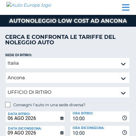
AUTO
NOLEGGIO
NOLEGGIO
NOLEGGIO
PARTNER
AIUTO
EUROPE
AUTO
AUTO
CAMPER
AUTONOLEGGIO LOW COST AD ANCONA
NOLEGGIO
CAMPER
CERCA E CONFRONTA LE TARIFFE DEL
PARTNER
NOLEGGIO AUTO
NE
AIUTO
SEDE DI RITIRO:
IL
Consegni
MIO
l'auto
ACCOUNT
in
GESTISCI
una
PRENOTAZIONE
sede
diversa?
ITALIA
Consegni l'auto in una sede diversa?
SEDE
ORA RITIRO:
DI
DATA RITIRO:
10:00
RICONSEGNA:
ORA RICONSEGNA:
DATA RICONSEGNA:
10:00