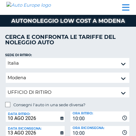
AUTO
NOLEGGIO
NOLEGGIO
NOLEGGIO
PARTNER
AIUTO
EUROPE
AUTO
AUTO
CAMPER
AUTONOLEGGIO LOW COST A MODENA
NOLEGGIO
CAMPER
CERCA E CONFRONTA LE TARIFFE DEL
PARTNER
NOLEGGIO AUTO
NE
AIUTO
SEDE DI RITIRO:
IL
Consegni
MIO
l'auto
ACCOUNT
in
GESTISCI
una
PRENOTAZIONE
sede
diversa?
ITALIA
Consegni l'auto in una sede diversa?
SEDE
ORA RITIRO:
DI
DATA RITIRO:
10:00
RICONSEGNA:
ORA RICONSEGNA:
DATA RICONSEGNA:
10:00