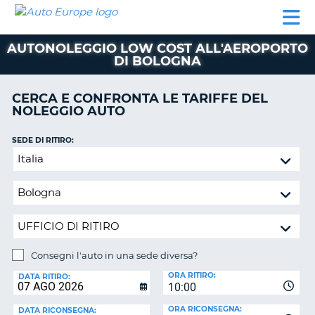
AUTO
NOLEGGIO
NOLEGGIO
NOLEGGIO
PARTNER
AIUTO
EUROPE
AUTO
AUTO
CAMPER
AUTONOLEGGIO LOW COST ALL'AEROPORTO
NOLEGGIO
DI BOLOGNA
CAMPER
PARTNER
CERCA E CONFRONTA LE TARIFFE DEL
NE
NOLEGGIO AUTO
AIUTO
IL
SEDE DI RITIRO:
MIO
Consegni
ACCOUNT
l'auto
in
GESTISCI
una
PRENOTAZIONE
sede
ITALIA
diversa?
Consegni l'auto in una sede diversa?
SEDE
ORA RITIRO:
DI
DATA RITIRO:
10:00
RICONSEGNA:
ORA RICONSEGNA:
DATA RICONSEGNA: