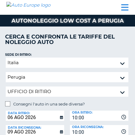
AUTO
NOLEGGIO
NOLEGGIO
NOLEGGIO
PARTNER
AIUTO
EUROPE
AUTO
AUTO
CAMPER
AUTONOLEGGIO LOW COST A PERUGIA
NOLEGGIO
CAMPER
CERCA E CONFRONTA LE TARIFFE DEL
PARTNER
NOLEGGIO AUTO
NE
AIUTO
SEDE DI RITIRO:
IL
Consegni
MIO
l'auto
ACCOUNT
in
GESTISCI
una
PRENOTAZIONE
sede
diversa?
ITALIA
Consegni l'auto in una sede diversa?
SEDE
ORA RITIRO:
DI
DATA RITIRO:
10:00
RICONSEGNA:
ORA RICONSEGNA:
DATA RICONSEGNA:
10:00