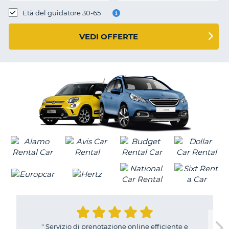
Età del guidatore 30-65
VEDI OFFERTE
"
Servizio di prenotazione online efficiente e
T