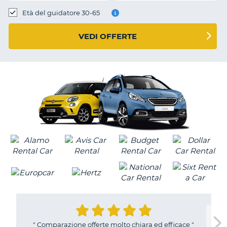
Età del guidatore 30-65
VEDI OFFERTE
"
Comparazione offerte molto chiara ed efficace
"
T