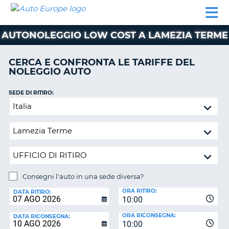
AUTO
NOLEGGIO
NOLEGGIO
NOLEGGIO
PARTNER
AIUTO
EUROPE
AUTO
AUTO
CAMPER
AUTONOLEGGIO LOW COST A LAMEZIA TERME
NOLEGGIO
CAMPER
CERCA E CONFRONTA LE TARIFFE DEL
PARTNER
NOLEGGIO AUTO
NE
AIUTO
SEDE DI RITIRO:
IL
Consegni
MIO
l'auto
ACCOUNT
in
GESTISCI
una
PRENOTAZIONE
sede
diversa?
ITALIA
Consegni l'auto in una sede diversa?
SEDE
ORA RITIRO:
DI
DATA RITIRO:
10:00
RICONSEGNA:
ORA RICONSEGNA:
DATA RICONSEGNA:
10:00