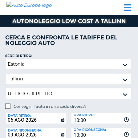
AUTO
NOLEGGIO
NOLEGGIO
NOLEGGIO
PARTNER
AIUTO
EUROPE
AUTO
AUTO
CAMPER
AUTONOLEGGIO LOW COST A TALLINN
NOLEGGIO
CAMPER
CERCA E CONFRONTA LE TARIFFE DEL
PARTNER
NOLEGGIO AUTO
NE
AIUTO
SEDE DI RITIRO:
IL
Consegni
MIO
l'auto
ACCOUNT
in
GESTISCI
una
PRENOTAZIONE
sede
diversa?
ITALIA
Consegni l'auto in una sede diversa?
SEDE
ORA RITIRO:
DI
DATA RITIRO:
10:00
RICONSEGNA:
ORA RICONSEGNA:
DATA RICONSEGNA:
10:00