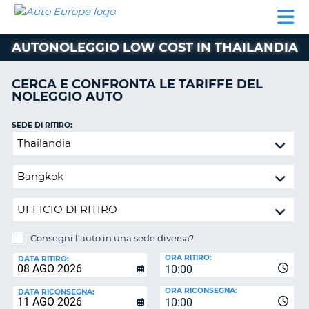
AUTO
NOLEGGIO
NOLEGGIO
NOLEGGIO
PARTNER
AIUTO
EUROPE
AUTO
AUTO
CAMPER
AUTONOLEGGIO LOW COST IN THAILANDIA
NOLEGGIO
CAMPER
CERCA E CONFRONTA LE TARIFFE DEL
PARTNER
NOLEGGIO AUTO
NE
AIUTO
SEDE DI RITIRO:
IL
Consegni
MIO
l'auto
ACCOUNT
in
GESTISCI
una
PRENOTAZIONE
sede
diversa?
ITALIA
Consegni l'auto in una sede diversa?
SEDE
ORA RITIRO:
DI
DATA RITIRO:
10:00
RICONSEGNA:
ORA RICONSEGNA:
DATA RICONSEGNA:
10:00