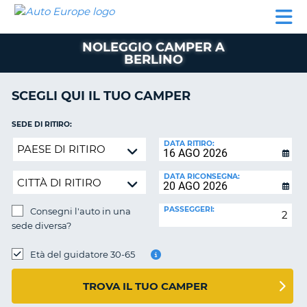
AUTO
NOLEGGIO
NOLEGGIO
NOLEGGIO
PARTNER
AIUTO
EUROPE
AUTO
AUTO
CAMPER
NOLEGGIO CAMPER A
NOLEGGIO
BERLINO
CAMPER
PARTNER
SCEGLI QUI IL TUO CAMPER
NE
AIUTO
SEDE DI RITIRO:
IL
Consegni
DATA RITIRO:
MIO
l'auto
ACCOUNT
in
DATA RICONSEGNA:
GESTISCI
una
PRENOTAZIONE
sede
PASSEGGERI:
Consegni l'auto in una
diversa?
ITALIA
sede diversa?
SEDE
DI
Età del guidatore 30-65
RICONSEGNA:
TROVA IL TUO CAMPER