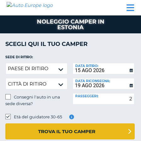
AUTO
NOLEGGIO
NOLEGGIO
NOLEGGIO
PARTNER
AIUTO
EUROPE
AUTO
AUTO
CAMPER
NOLEGGIO CAMPER IN
NOLEGGIO
ESTONIA
CAMPER
PARTNER
SCEGLI QUI IL TUO CAMPER
NE
AIUTO
SEDE DI RITIRO:
IL
Consegni
DATA RITIRO:
MIO
l'auto
ACCOUNT
in
DATA RICONSEGNA:
GESTISCI
una
PRENOTAZIONE
sede
PASSEGGERI:
Consegni l'auto in una
diversa?
ITALIA
sede diversa?
SEDE
DI
Età del guidatore 30-65
RICONSEGNA:
TROVA IL TUO CAMPER