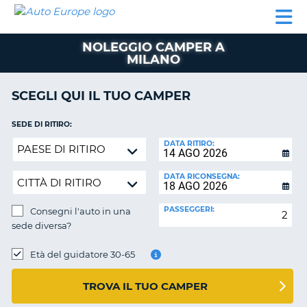
AUTO
NOLEGGIO
NOLEGGIO
NOLEGGIO
PARTNER
AIUTO
EUROPE
AUTO
AUTO
CAMPER
NOLEGGIO CAMPER A
NOLEGGIO
MILANO
CAMPER
PARTNER
SCEGLI QUI IL TUO CAMPER
NE
AIUTO
SEDE DI RITIRO:
IL
Consegni
DATA RITIRO:
MIO
l'auto
ACCOUNT
in
DATA RICONSEGNA:
GESTISCI
una
PRENOTAZIONE
sede
PASSEGGERI:
Consegni l'auto in una
diversa?
ITALIA
sede diversa?
SEDE
DI
Età del guidatore 30-65
RICONSEGNA:
TROVA IL TUO CAMPER