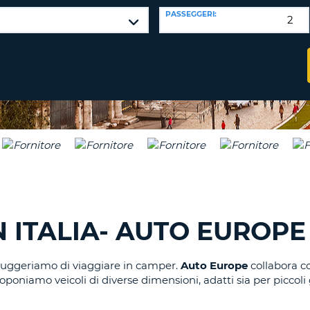
CARATTE
NUOVA
PASSEGGERI:
ALMEN
AGENZIE D
PASSWORD
UN
CARATTE
MAIUSCO
ALMEN
MODIFIC
PASSWO
UN
CARATTE
MINUSCO
CANCEL
ALMEN
UN
NUMERO
ALMEN
UN
 ITALIA- AUTO EUROPE
CARATTE
SPECIALE
i suggeriamo di viaggiare in camper.
Auto Europe
collabora con
proponiamo veicoli di diverse dimensioni, adatti sia per picco