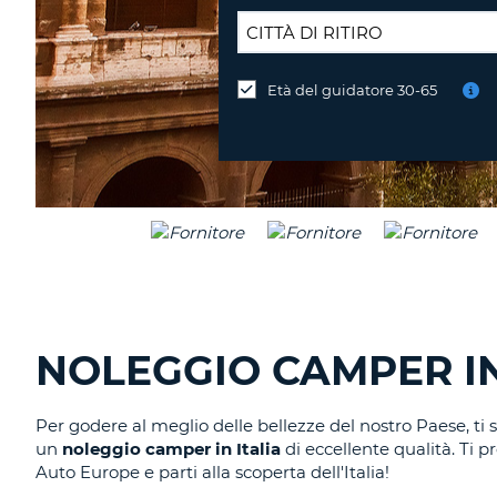
SEDE
DI
Età del guidatore 30-65
Consegni
RICONSEGNA:
l'auto
in
una
sede
diversa?
NOLEGGIO CAMPER IN
Per godere al meglio delle bellezze del nostro Paese, t
un
noleggio camper in Italia
di eccellente qualità. Ti 
Auto Europe e parti alla scoperta dell'Italia!