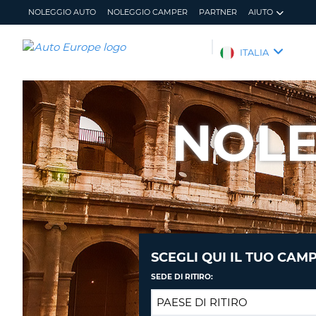
NOLEGGIO AUTO
NOLEGGIO CAMPER
PARTNER
AIUTO
AUTO
ITALIA
EUROPE
NOLEGGIO
AUTO
NOLE
NOLEGGIO
CAMPER
PARTNER
AIUTO
IL
GESTISCI
MIO
PRENOTAZIONE
ACCOUNT
ITALIA
SCEGLI QUI IL TUO CAM
SEDE DI RITIRO: