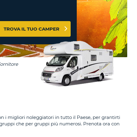
RI
O
I VIAGGIO E AFFILIATI
WEB
LOGIN
RE
TROVA IL TUO CAMPER
LO
TO
A
RD
RE
LO
O
O
RE
 i migliori noleggiatori in tutto il Paese, per grantirti
li gruppi che per gruppi più numerosi. Prenota ora con