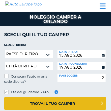
AUTO
NOLEGGIO
NOLEGGIO
NOLEGGIO
PARTNER
AIUTO
EUROPE
AUTO
AUTO
CAMPER
NOLEGGIO CAMPER A
NOLEGGIO
ORLANDO
CAMPER
PARTNER
SCEGLI QUI IL TUO CAMPER
NE
AIUTO
SEDE DI RITIRO:
IL
Consegni
DATA RITIRO:
MIO
l'auto
ACCOUNT
in
DATA RICONSEGNA:
GESTISCI
una
PRENOTAZIONE
sede
PASSEGGERI:
Consegni l'auto in una
diversa?
ITALIA
sede diversa?
SEDE
DI
Età del guidatore 30-65
RICONSEGNA:
TROVA IL TUO CAMPER