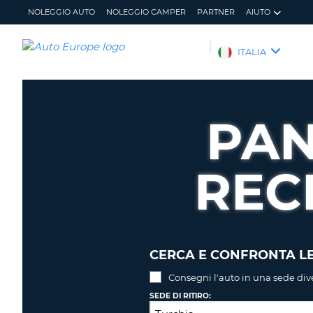
NOLEGGIO AUTO
NOLEGGIO CAMPER
PARTNER
AIUTO
AUTO
ITALIA
EUROPE
NOLEGGIO
AUTO
PAN
NOLEGGIO
CAMPER
REC
PARTNER
AIUTO
IL
GESTISCI
MIO
PRENOTAZIONE
ACCOUNT
ITALIA
CERCA E CONFRONTA LE
Consegni l'auto in una sede div
SEDE DI RITIRO: