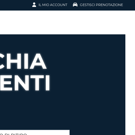
IL MIO ACCOUNT
GESTISCI PRENOTAZIONE
SCI LA
OTAZIONE
IRIZZO EMAIL
IL
CHIA
D
I VOUCHER
ENTI
ENOTAZIONE
ICATO LA TUA PASSWORD?
NOTAZIONI PIÙ VELOCI
A UN ACCOUNT