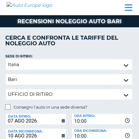
AUTO
NOLEGGIO
NOLEGGIO
NOLEGGIO
PARTNER
AIUTO
EUROPE
AUTO
AUTO
CAMPER
RECENSIONI NOLEGGIO AUTO BARI
NOLEGGIO
CAMPER
CERCA E CONFRONTA LE TARIFFE DEL
PARTNER
NOLEGGIO AUTO
NE
AIUTO
SEDE DI RITIRO:
IL
Consegni
MIO
l'auto
ACCOUNT
in
GESTISCI
una
PRENOTAZIONE
sede
diversa?
ITALIA
Consegni l'auto in una sede diversa?
SEDE
ORA RITIRO:
DI
DATA RITIRO:
10:00
RICONSEGNA:
ORA RICONSEGNA:
DATA RICONSEGNA:
10:00