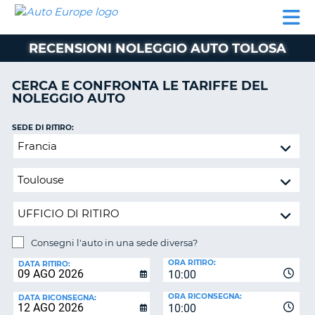
AUTO
NOLEGGIO
NOLEGGIO
NOLEGGIO
PARTNER
AIUTO
EUROPE
AUTO
AUTO
CAMPER
RECENSIONI NOLEGGIO AUTO TOLOSA
NOLEGGIO
CAMPER
CERCA E CONFRONTA LE TARIFFE DEL
PARTNER
NOLEGGIO AUTO
NE
AIUTO
SEDE DI RITIRO:
IL
Consegni
MIO
l'auto
ACCOUNT
in
GESTISCI
una
PRENOTAZIONE
sede
diversa?
ITALIA
Consegni l'auto in una sede diversa?
SEDE
ORA RITIRO:
DI
DATA RITIRO:
10:00
RICONSEGNA:
ORA RICONSEGNA:
DATA RICONSEGNA:
10:00