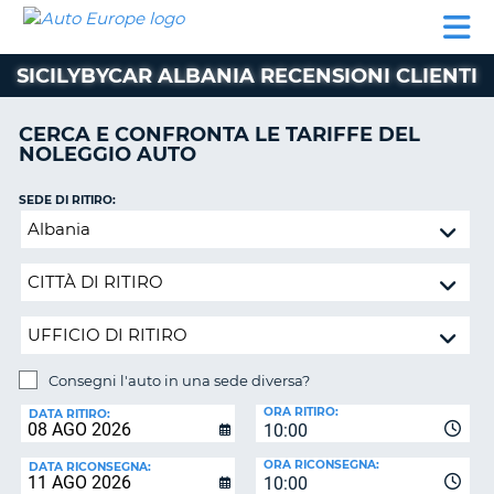
AUTO
NOLEGGIO
NOLEGGIO
NOLEGGIO
PARTNER
AIUTO
EUROPE
AUTO
AUTO
CAMPER
SICILYBYCAR ALBANIA RECENSIONI CLIENTI
NOLEGGIO
CAMPER
CERCA E CONFRONTA LE TARIFFE DEL
PARTNER
NOLEGGIO AUTO
NE
AIUTO
SEDE DI RITIRO:
IL
Consegni
MIO
l'auto
ACCOUNT
in
GESTISCI
una
PRENOTAZIONE
sede
diversa?
ITALIA
Consegni l'auto in una sede diversa?
SEDE
ORA RITIRO:
DI
DATA RITIRO:
10:00
RICONSEGNA:
ORA RICONSEGNA:
DATA RICONSEGNA:
10:00