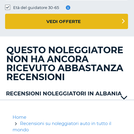
Età del guidatore 30-65
VEDI OFFERTE
QUESTO NOLEGGIATORE
NON HA ANCORA
RICEVUTO ABBASTANZA
RECENSIONI
RECENSIONI NOLEGGIATORI IN ALBANIA
Alamo
Albania
Rac
Home
Enterprise
Recensioni su noleggiatori auto in tutto il
Exer
mondo
T