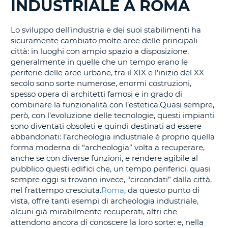
INDUSTRIALE A ROMA
IN
CORSO......
Lo sviluppo dell’industria e dei suoi stabilimenti ha
sicuramente cambiato molte aree delle principali
città: in luoghi con ampio spazio a disposizione,
generalmente in quelle che un tempo erano le
periferie delle aree urbane, tra il XIX e l’inizio del XX
secolo sono sorte numerose, enormi costruzioni,
spesso opera di architetti famosi e in grado di
combinare la funzionalità con l’estetica.Quasi sempre,
però, con l’evoluzione delle tecnologie, questi impianti
sono diventati obsoleti e quindi destinati ad essere
abbandonati: l’archeologia industriale è proprio quella
forma moderna di “archeologia” volta a recuperare,
anche se con diverse funzioni, e rendere agibile al
pubblico questi edifici che, un tempo periferici, quasi
sempre oggi si trovano invece, “circondati” dalla città,
nel frattempo cresciuta.
Roma
, da questo punto di
vista, offre tanti esempi di archeologia industriale,
alcuni già mirabilmente recuperati, altri che
attendono ancora di conoscere la loro sorte: e, nella
T