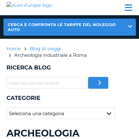
AUTO
NOLEGGIO
NOLEGGIO
NOLEGGIO
PARTNER
AIUTO
EUROPE
AUTO
AUTO
CAMPER
NOLEGGIO
CERCA E CONFRONTA LE TARIFFE DEL NOLEGGIO
CAMPER
AUTO
PARTNER
NE
Home
Blog di viaggi
AIUTO
Archeologia industriale a Roma
IL
MIO
RICERCA BLOG
ACCOUNT
GESTISCI
PRENOTAZIONE
CATEGORIE
ITALIA
ARCHEOLOGIA
RICERCA
BLOG