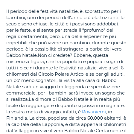
CORSO......
Il periodo delle festività natalizie, è, soprattutto per i
bambini, uno dei periodi dell’anno più elettrizzanti: le
scuole sono chiuse, le città e i paesi sono addobbati
per le feste, e si sente per strada il “profumo” dei
regali: certamente, però, una delle esperienze più
irripetibili che può vivere un bambino, durante questo
periodo, è la possibilità di stringere la barba del vero
Babbo Natale.Non ci credete? Ebbene, questa
misteriosa figura, che ha popolato e popola i sogni di
tutti i piccini durante le festività natalizie, vive a soli 6
chilometri dal Circolo Polare Artico; e se per gli adulti,
un po’ meno sognatori, la visita alla casa di Babbo
Natale sarà un viaggio tra leggenda e speculazione
commerciale, per i bambini sarà invece un sogno che
si realizza.La dimora di Babbo Natale è in realtà più
facile da raggiungere di quanto si possa immaginare:
la vostra meta di viaggio, infatti, è
Rovaniemi
, in
Finlandia. La città, popolata da circa 60.000 abitanti, è
la capitale della Lapponia, e dista appena 8 chilometri
dal Villaggio in vive il vero Babbo Natale.Certamente il
T