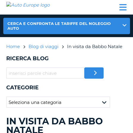
AUTO
NOLEGGIO
NOLEGGIO
NOLEGGIO
PARTNER
AIUTO
EUROPE
AUTO
AUTO
CAMPER
NOLEGGIO
CERCA E CONFRONTA LE TARIFFE DEL NOLEGGIO
CAMPER
AUTO
PARTNER
NE
Home
Blog di viaggi
In visita da Babbo Natale
AIUTO
IL
RICERCA BLOG
MIO
ACCOUNT
GESTISCI
PRENOTAZIONE
CATEGORIE
ITALIA
IN VISITA DA BABBO
RICERCA
BLOG
NATALE
IN