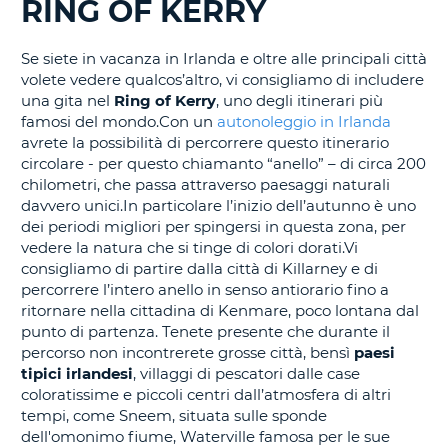
RING OF KERRY
IN
CORSO......
Se siete in vacanza in Irlanda e oltre alle principali città
volete vedere qualcos’altro, vi consigliamo di includere
una gita nel
Ring of Kerry
, uno degli itinerari più
famosi del mondo.Con un
autonoleggio in Irlanda
avrete la possibilità di percorrere questo itinerario
circolare - per questo chiamanto “anello” – di circa 200
chilometri, che passa attraverso paesaggi naturali
davvero unici.In particolare l’inizio dell’autunno è uno
dei periodi migliori per spingersi in questa zona, per
vedere la natura che si tinge di colori dorati.Vi
consigliamo di partire dalla città di Killarney e di
percorrere l’intero anello in senso antiorario fino a
ritornare nella cittadina di Kenmare, poco lontana dal
punto di partenza. Tenete presente che durante il
percorso non incontrerete grosse città, bensì
paesi
tipici irlandesi
, villaggi di pescatori dalle case
coloratissime e piccoli centri dall’atmosfera di altri
tempi, come Sneem, situata sulle sponde
dell'omonimo fiume, Waterville famosa per le sue
T