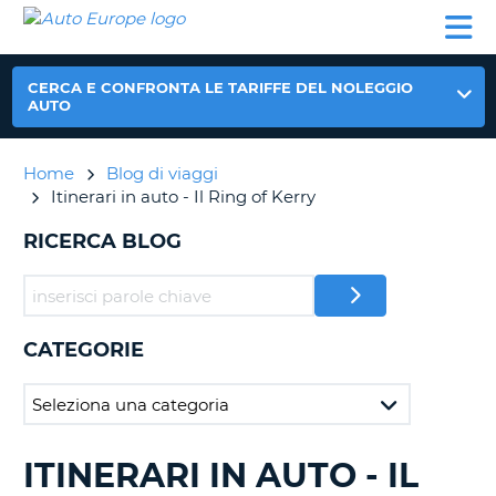
AUTO
NOLEGGIO
NOLEGGIO
NOLEGGIO
PARTNER
AIUTO
EUROPE
AUTO
AUTO
CAMPER
NOLEGGIO
CERCA E CONFRONTA LE TARIFFE DEL NOLEGGIO
CAMPER
AUTO
PARTNER
NE
Home
Blog di viaggi
AIUTO
Itinerari in auto - Il Ring of Kerry
IL
MIO
RICERCA BLOG
ACCOUNT
GESTISCI
PRENOTAZIONE
CATEGORIE
ITALIA
ITINERARI IN AUTO - IL
RICERCA
BLOG