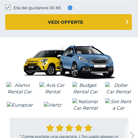
Età del guidatore 30-65
VEDI OFFERTE
"
Come portale una garanzia. L'ho usato spesso in
T