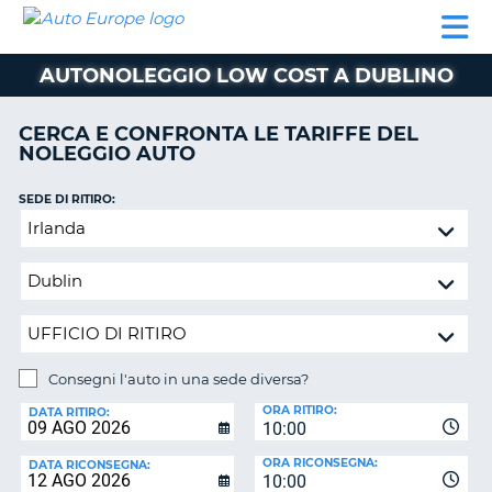
AUTO
NOLEGGIO
NOLEGGIO
NOLEGGIO
PARTNER
AIUTO
EUROPE
AUTO
AUTO
CAMPER
AUTONOLEGGIO LOW COST A DUBLINO
NOLEGGIO
CAMPER
CERCA E CONFRONTA LE TARIFFE DEL
PARTNER
NOLEGGIO AUTO
NE
AIUTO
SEDE DI RITIRO:
IL
Consegni
MIO
l'auto
ACCOUNT
in
GESTISCI
una
PRENOTAZIONE
sede
diversa?
ITALIA
Consegni l'auto in una sede diversa?
SEDE
ORA RITIRO:
DI
DATA RITIRO:
10:00
RICONSEGNA:
ORA RICONSEGNA:
DATA RICONSEGNA:
10:00