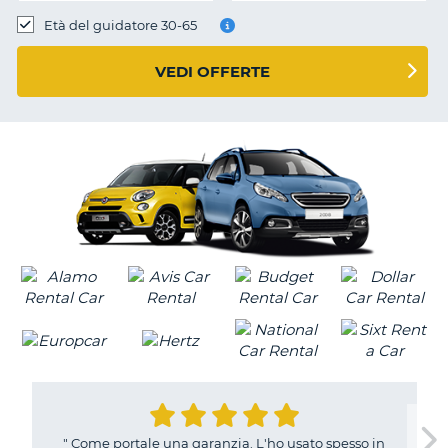
Età del guidatore 30-65
VEDI OFFERTE
"
Come portale una garanzia. L'ho usato spesso in
T