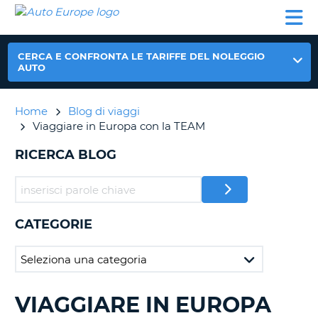
AUTO
NOLEGGIO
NOLEGGIO
NOLEGGIO
PARTNER
AIUTO
EUROPE
AUTO
AUTO
CAMPER
NOLEGGIO
CERCA E CONFRONTA LE TARIFFE DEL NOLEGGIO
CAMPER
AUTO
PARTNER
NE
Home
Blog di viaggi
AIUTO
Viaggiare in Europa con la TEAM
IL
MIO
RICERCA BLOG
ACCOUNT
GESTISCI
PRENOTAZIONE
CATEGORIE
ITALIA
VIAGGIARE IN EUROPA
RICERCA
BLOG