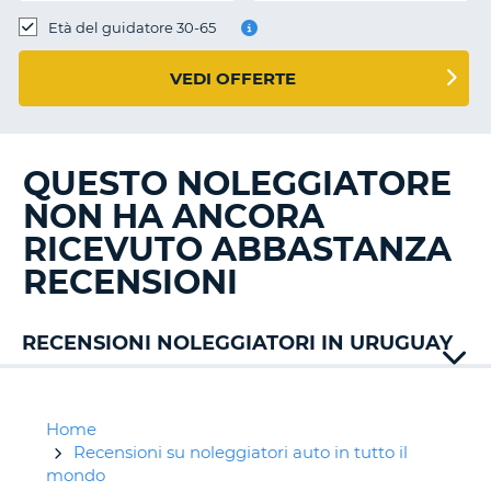
Età del guidatore 30-65
VEDI OFFERTE
QUESTO NOLEGGIATORE
NON HA ANCORA
RICEVUTO ABBASTANZA
RECENSIONI
RECENSIONI NOLEGGIATORI IN URUGUAY
Avis
Europcar
Goldcar
Home
Keddy
Recensioni su noleggiatori auto in tutto il
mondo
T