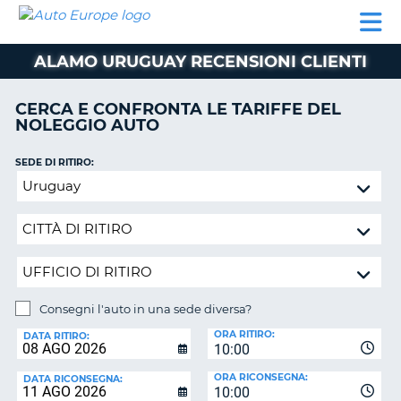
AUTO
NOLEGGIO
NOLEGGIO
NOLEGGIO
PARTNER
AIUTO
EUROPE
AUTO
AUTO
CAMPER
ALAMO URUGUAY RECENSIONI CLIENTI
NOLEGGIO
CAMPER
CERCA E CONFRONTA LE TARIFFE DEL
PARTNER
NOLEGGIO AUTO
NE
AIUTO
SEDE DI RITIRO:
IL
Consegni
MIO
l'auto
ACCOUNT
in
GESTISCI
una
PRENOTAZIONE
sede
diversa?
ITALIA
Consegni l'auto in una sede diversa?
SEDE
ORA RITIRO:
DI
DATA RITIRO:
10:00
RICONSEGNA:
ORA RICONSEGNA:
DATA RICONSEGNA:
10:00