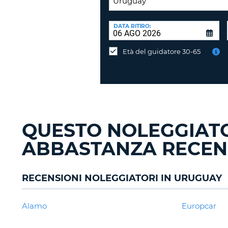
SEDE
DI
DATA RITIRO:
Consegni
RICONSEGNA:
l'auto
Età del guidatore 30-65
in
una
sede
diversa?
QUESTO NOLEGGIAT
ABBASTANZA RECEN
RECENSIONI NOLEGGIATORI IN URUGUAY
Alamo
Europcar