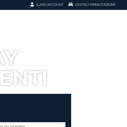
IL MIO ACCOUNT
GESTISCI PRENOTAZIONE
SCI LA
OTAZIONE
IRIZZO EMAIL
IL
AY
D
I VOUCHER
ENTI
ENOTAZIONE
ICATO LA TUA PASSWORD?
NOTAZIONI PIÙ VELOCI
A UN ACCOUNT