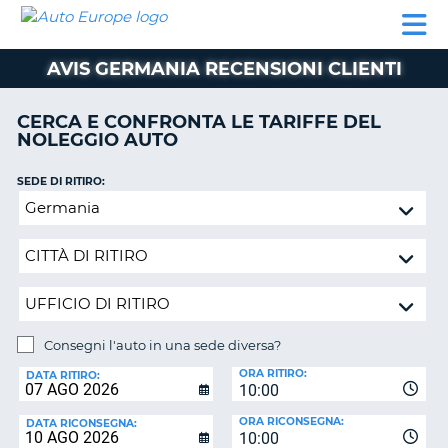
AUTO
NOLEGGIO
NOLEGGIO
NOLEGGIO
PARTNER
AIUTO
EUROPE
AUTO
AUTO
CAMPER
AVIS GERMANIA RECENSIONI CLIENTI
NOLEGGIO
CAMPER
CERCA E CONFRONTA LE TARIFFE DEL
PARTNER
NOLEGGIO AUTO
NE
AIUTO
SEDE DI RITIRO:
IL
Consegni
MIO
l'auto
ACCOUNT
in
GESTISCI
una
PRENOTAZIONE
sede
diversa?
ITALIA
Consegni l'auto in una sede diversa?
SEDE
ORA RITIRO:
DI
DATA RITIRO:
10:00
RICONSEGNA:
ORA RICONSEGNA:
DATA RICONSEGNA:
10:00