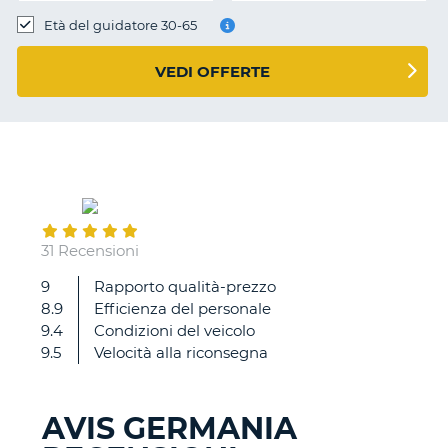
Età del guidatore 30-65
VEDI OFFERTE
August
25
31 Recensioni
9
Rapporto qualità-prezzo
Auto
8.9
Efficienza del personale
nuova.
9.4
Condizioni del veicolo
Ottima
9.5
Velocità alla riconsegna
efficienza
alla
consegna
AVIS GERMANIA
e
T